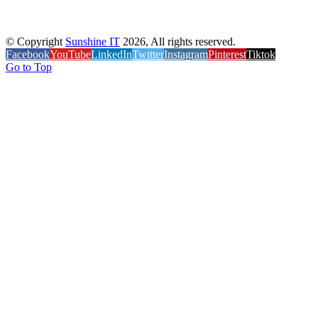
eCommerce solutions, and
SEO
services to help businesses grow online.
© Copyright
Sunshine IT
2026, All rights reserved.
Facebook
YouTube
LinkedIn
Twitter
Instagram
Pinterest
Tiktok
Go to Top