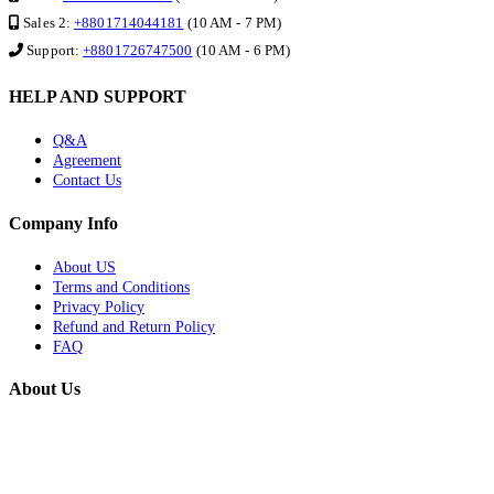
Sales 2:
+8801714044181
(10 AM - 7 PM)
Support:
+8801726747500
(10 AM - 6 PM)
HELP AND SUPPORT
Q&A
Agreement
Contact Us
Company Info
About US
Terms and Conditions
Privacy Policy
Refund and Return Policy
FAQ
About Us
Sunshine IT is a trusted software development company in Bangladesh,
providing custom software development, web development, ERP, POS,