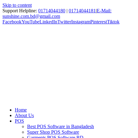
Skip to content
Support Helpline:
01714044180
|
01714044181
|
E-Mail:
sunshine.com.bd@gmail.com
Facebook
YouTube
LinkedIn
Twitter
Instagram
Pinterest
Tiktok
Home
About Us
POS
Best POS Software in Bangladesh
Super Shop POS Software
Garments POS Software BD