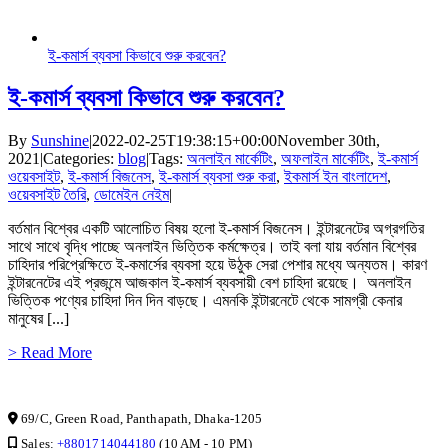
ই-কমার্স ব্যবসা কিভাবে শুরু করবেন?
ই-কমার্স ব্যবসা কিভাবে শুরু করবেন?
By
Sunshine
|
2022-02-25T19:38:15+00:00
November 30th,
2021
|
Categories:
blog
|
Tags:
অনলাইন মার্কেটিং
,
অফলাইন মার্কেটিং
,
ই-কমার্স
ওয়েবসাইট
,
ই-কমার্স বিজনেস
,
ই-কমার্স ব্যবসা শুরু করা
,
ইকমার্স ইন বাংলাদেশ
,
ওয়েবসাইট তৈরি
,
ডোমেইন নেইম
|
বর্তমান বিশ্বের একটি আলোচিত বিষয় হলো ই-কমার্স বিজনেস। ইন্টারনেটের অগ্রগতির
সাথে সাথে বৃদ্ধি পাচ্ছে অনলাইন ভিত্তিক কর্মক্ষেত্র। তাই বলা যায় বর্তমান বিশ্বের
চাহিদার পরিপ্রেক্ষিতে ই-কমার্সের ব্যবসা হয়ে উঠুক সেরা পেশার মধ্যে অন্যতম। কারণ
ইন্টারনেটের এই প্রজন্মে আজকাল ই-কমার্স ব্যবসায়ী বেশ চাহিদা রয়েছে। অনলাইন
ভিত্তিক পণ্যের চাহিদা দিন দিন বাড়ছে। এমনকি ইন্টারনেটে থেকে সামগ্রী কেনার
মানুষের [...]
> Read More
CONTACT INFO
69/C, Green Road, Panthapath, Dhaka-1205
Sales:
+8801714044180
(10 AM - 10 PM)